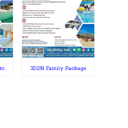
3D2N Self Drive & Yatch Catamaran
3D2N Family Package