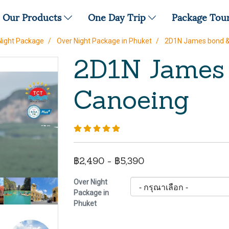
Our Products
One Day Trip
Package Tou
Night Package
Over Night Package in Phuket
2D1N James bond &
2D1N James
Canoeing
฿2,490 - ฿5,390
Over Night
Package in
Phuket