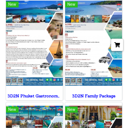
New
New
3D2N Phuket Gastronomy Supreme
3D2N Family Package
New
New