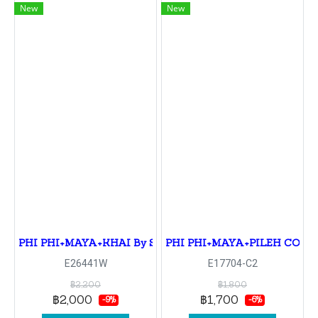
New
New
PHI PHI+MAYA+KHAI By Speedboat
PHI PHI+MAYA+PILEH COVE 
E26441W
E17704-C2
฿2,200
฿1,800
฿2,000
฿1,700
-9%
-6%