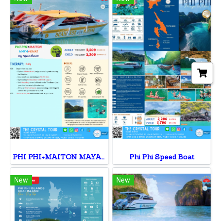
PHI PHI+MAITON MAYA+KHAI
Phi Phi Speed Boat
New
New