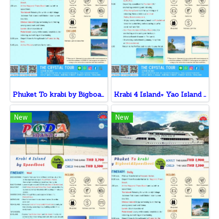
Phuket To krabi by Bigboat&Speedboat
Krabi 4 Island+ Yao Island by Speedboat
New
New