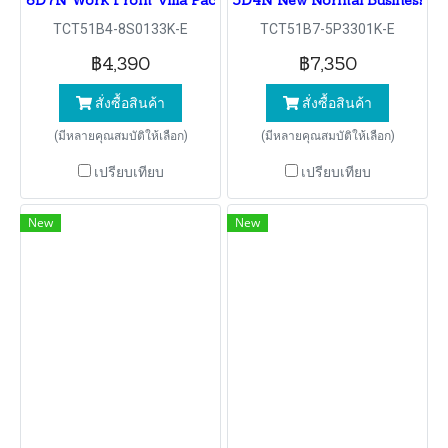
8D7N Work From Villa Package PHUKET SANDBOX
5D4N New Normal Business Wo
TCT51B4-8S0133K-E
TCT51B7-5P3301K-E
฿4,390
฿7,350
สั่งซื้อสินค้า
สั่งซื้อสินค้า
(มีหลายคุณสมบัติให้เลือก)
(มีหลายคุณสมบัติให้เลือก)
เปรียบเทียบ
เปรียบเทียบ
New
New