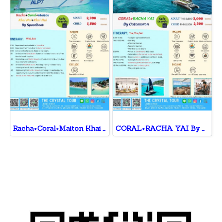
Racha+Coral+Maiton Khai Nai+Khai Nui By Speedboat
CORAL+RACHA YAI By Catamaran