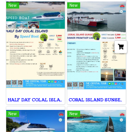
New
New
HALF DAY COLAL ISLAND By Speed Boat
CORAL ISLAND SUNSET DINNER PROMTHEP CAV
New
New