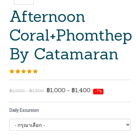
Afternoon
Coral+Phomthep
By Catamaran
฿1,000 - ฿1,400
฿1,000 - ฿1,500
-7%
Daily Excursion