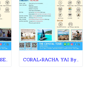
CORAL ISLAND SUNSET DINNER PROMTHEP CAV
CORAL+RACHA YAI By Catamaran