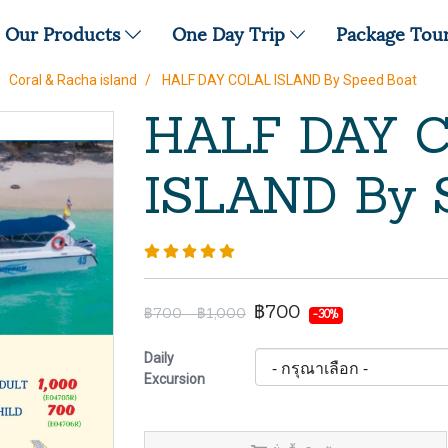
Our Products
One Day Trip
Package Tou
Coral & Racha island
HALF DAY COLAL ISLAND By Speed Boat
HALF DAY 
ISLAND By 
฿700
฿700 - ฿1,000
-30%
Daily
Excursion