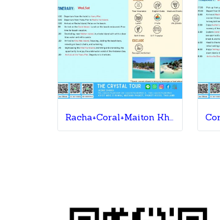
Racha+Coral+Maiton Khai Nai+Khai Nui By Speedboat