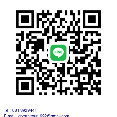
T
el : 081 8929441
E-mail : crystaltour1992@gmail.com