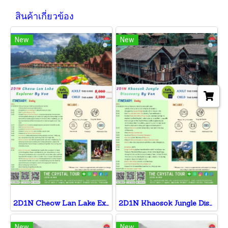
สินค้าเกี่ยวข้อง
New
New
2D1N Cheow Lan Lake Explorer By Van
2D1N Khaosok Jungle Discovery By Van
New
New