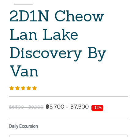
2D1N Cheow
Lan Lake
Discovery By
Van
฿5,700 - ฿7,500
฿6,500 - ฿8,900
-12%
Daily Excursion