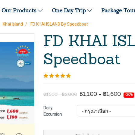
Our Products
One Day Trip
Package Tou
Khai island
FD KHAI ISLAND By Speedboat
FD KHAI IS
Speedboat
฿1,100 - ฿1,600
฿1,500 - ฿2,000
-20%
Daily
Excursion