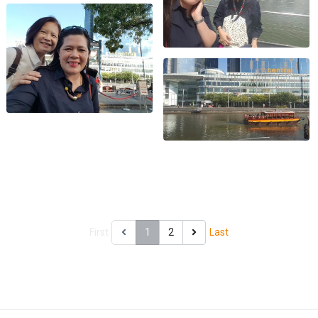
First
1
2
Last