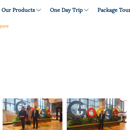
Our Products
One Day Trip
Package Tou
apore